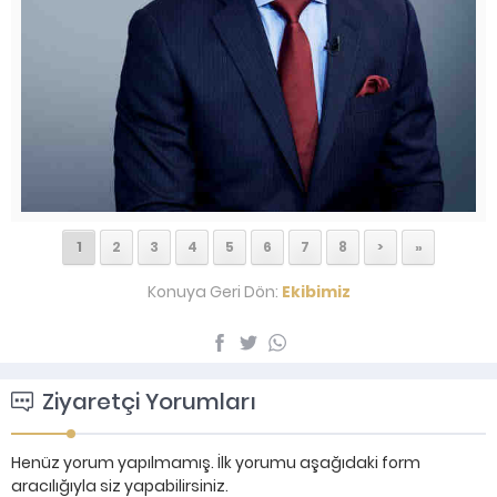
1
2
3
4
5
6
7
8
>
»
Konuya Geri Dön:
Ekibimiz
Ziyaretçi Yorumları
Henüz yorum yapılmamış. İlk yorumu aşağıdaki form
aracılığıyla siz yapabilirsiniz.